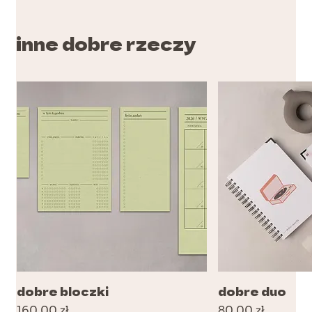
inne dobre rzeczy
dobre bloczki
dobre duo
Cena
Cena
160,00 zł
80,00 zł